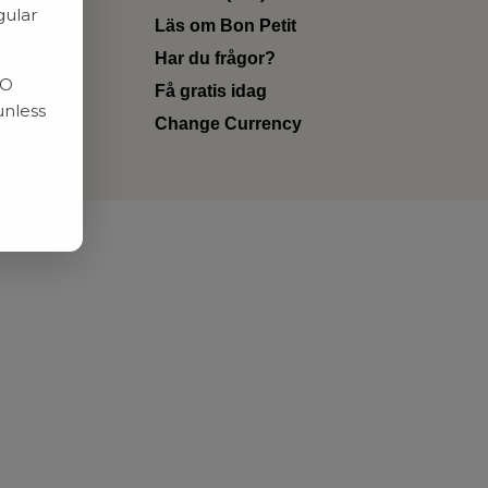
gular
Läs om Bon Petit
Har du frågor?
RO
Få gratis idag
unless
Change Currency