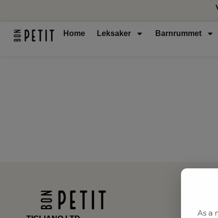
Home
Leksaker
Barnrummet
As a 