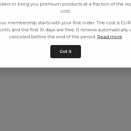
liers to bring you premium products at a fraction of the re
Utrustning
Privat policy
cost.
Category
Villkår
our membership starts with your first order. The cost is EU
Contact
Kontakta oss
nth, and the first 10 days are free. It renews automatically 
canceled before the end of the period.
Read more
Got it