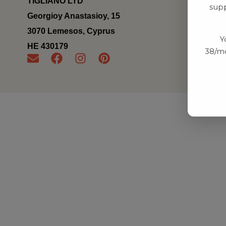
TIGLIANO LTD
supp
Georgioy Anastasioy, 15
3070 Lemesos, Cyprus
Y
ΗΕ 430179
38/mo