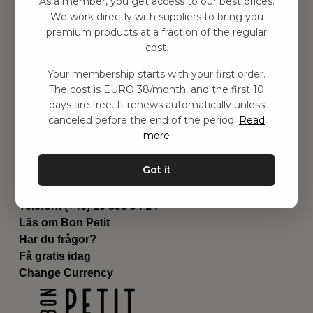
As a member, you get access to our best prices.
Barnrummet
We work directly with suppliers to bring you
premium products at a fraction of the regular
Utrustning
cost.
Category
Contact
Your membership starts with your first order.
Genvägar
The cost is EURO 38/month, and the first 10
Om oss
days are free. It renews automatically unless
Leverans
canceled before the end of the period.
Read
Privat policy
more
Villkår
Kontakta oss
Got it
Kontakta oss
Email:
hej@bonpetit.es
Telefon: (+46) 10 898 94 14
Läs om Bon Petit
Har du frågor?
Få gratis idag
Change Currency