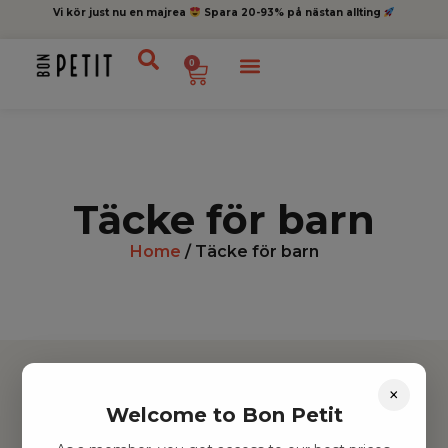
Vi kör just nu en majrea
Spara 20-93% på nästan allting
0
Täcke för barn
Home
/ Täcke för barn
×
Welcome to Bon Petit
Hitta inspiration
Leksaker