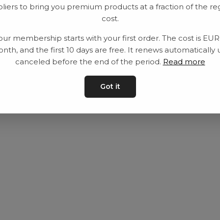
liers to bring you premium products at a fraction of the re
Utrustning
Privat policy
cost.
Category
Villkår
our membership starts with your first order. The cost is EU
Contact
Kontakta oss
nth, and the first 10 days are free. It renews automatically 
canceled before the end of the period.
Read more
Got it