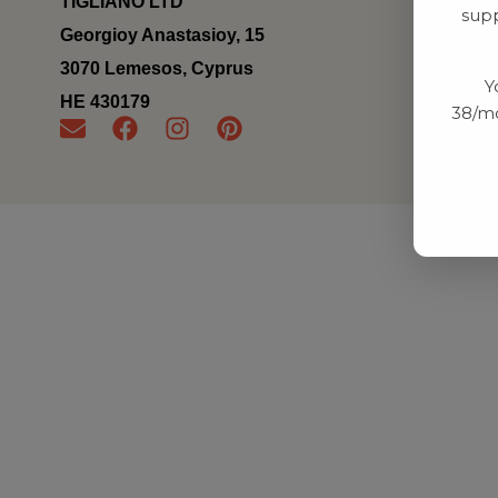
TIGLIANO LTD
supp
Georgioy Anastasioy, 15
3070 Lemesos, Cyprus
Y
ΗΕ 430179
38/mo