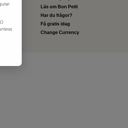
gular
Läs om Bon Petit
Har du frågor?
RO
Få gratis idag
unless
Change Currency