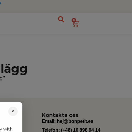
0
lägg
g”
×
Kontakta oss
Email:
hej@bonpetit.es
y with
Telefon: (+46) 10 898 94 14