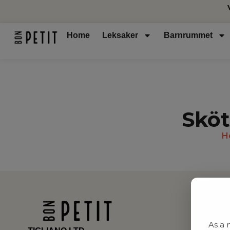
Home
Leksaker
Barnrummet
Skö
H
As a 