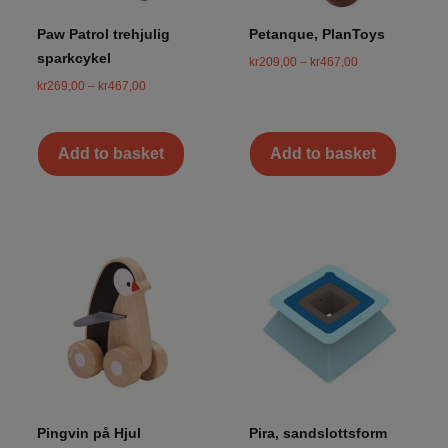
Paw Patrol trehjulig
Petanque, PlanToys
sparkcykel
kr
209,00
–
kr
467,00
kr
269,00
–
kr
467,00
Add to basket
Add to basket
Pingvin på Hjul
Pira, sandslottsform