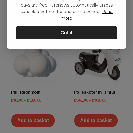
days are free. It renews automatically unless
Add to basket
Add to basket
canceled before the end of the period.
Read
more
Got it
Pluï Regnmoln
Polisskoter m. 3 hjul
kr
83,00
–
kr
186,00
kr
561,00
–
kr
936,00
Add to basket
Add to basket