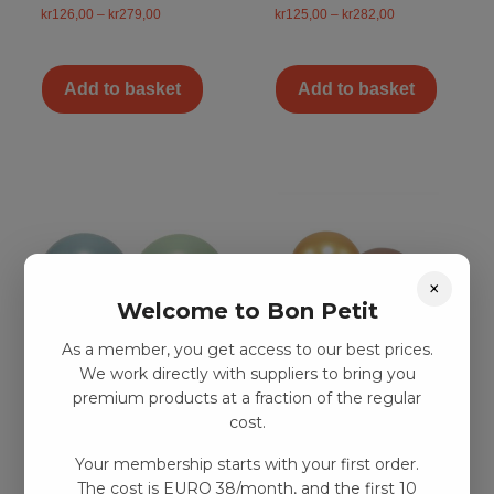
kr
126,00
–
kr
279,00
kr
125,00
–
kr
282,00
Add to basket
Add to basket
×
Welcome to Bon Petit
As a member, you get access to our best prices.
We work directly with suppliers to bring you
Plastkulor i nät –
Plastkulor i nät –
premium products at a fraction of the regular
cost.
Grön/blå
Koppar / Beige
kr
63,00
–
kr
131,00
kr
63,00
–
kr
131,00
Your membership starts with your first order.
The cost is EURO 38/month, and the first 10