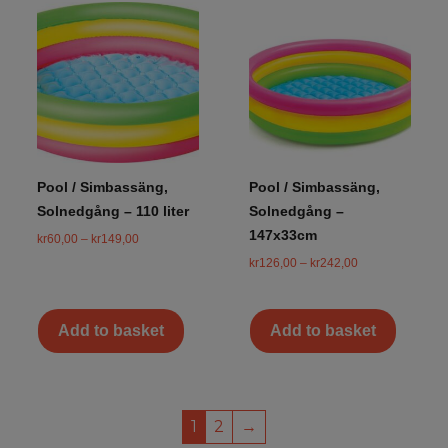
Pool / Simbassäng,
Pool / Simbassäng,
Solnedgång – 110 liter
Solnedgång –
147x33cm
kr
60,00
–
kr
149,00
kr
126,00
–
kr
242,00
Add to basket
Add to basket
1
2
→