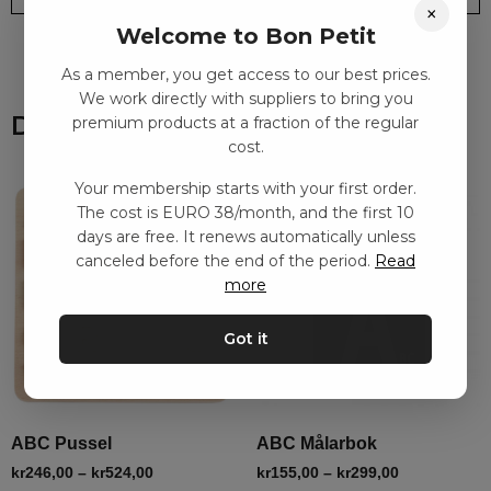
×
Welcome to Bon Petit
As a member, you get access to our best prices.
We work directly with suppliers to bring you
Du kanske också gillar
premium products at a fraction of the regular
cost.
Your membership starts with your first order.
The cost is EURO 38/month, and the first 10
days are free. It renews automatically unless
canceled before the end of the period.
Read
more
Got it
ABC Pussel
ABC Målarbok
kr
246,00
–
kr
524,00
kr
155,00
–
kr
299,00