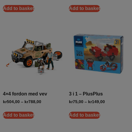
Add to basket
Add to basket
4×4 fordon med vev
3 i 1 – PlusPlus
kr
504,00
–
kr
788,00
kr
75,00
–
kr
149,00
Add to basket
Add to basket