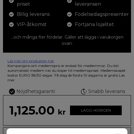
priset
leveransen
Billig leverans
Födelsedagspresenter
VIP-åtkomst
Förtjäna lojalitet
...och många fler fördelar. Gäller att lägga i varukorgen
ovan.
Läs mer om produkten här
12 färgpennor som du kan färglägga dina teckningar med. På
Kampanjpris och medlemspris är endast för medlemmar. Du blir
illustrationen på den vackra askan finns fjärilar i vilda fluorescerande
automatiskt medlem när du köper till medlemspriset. Medlemskapet
färger.
kostar EURO 38/30 dagar. Få idag de första 10 dagarna är gratis
Läs
mer
Nöjdhetsgaranti
Snabb leverans
1,125.00
kr
LÄGG I KORGEN
Leveranstid: 2-10 dagar
Frakt EURO 4