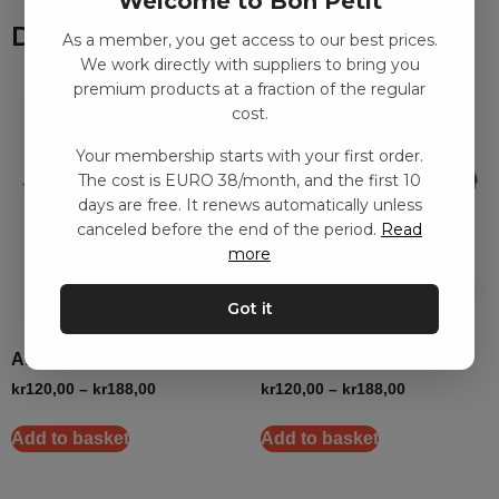
Welcome to Bon Petit
Du kanske också gillar
As a member, you get access to our best prices.
We work directly with suppliers to bring you
premium products at a fraction of the regular
cost.
Your membership starts with your first order.
The cost is EURO 38/month, and the first 10
days are free. It renews automatically unless
canceled before the end of the period.
Read
more
Got it
Afrikansk elefant – hane
Afrikansk elefant – Hon
kr
120,00
–
kr
188,00
kr
120,00
–
kr
188,00
Add to basket
Add to basket