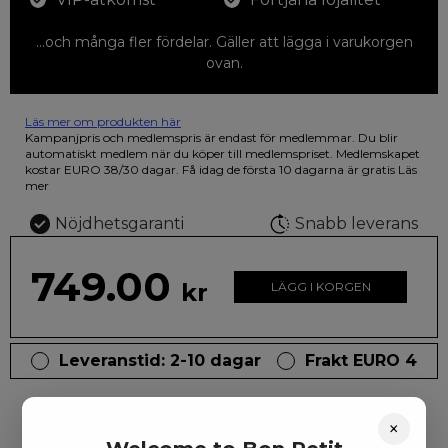
...och många fler fördelar. Gäller att lägga i varukorgen
ovan.
Läs mer om produkten här
12 färgpennor som du kan färglägga dina teckningar med. På
Kampanjpris och medlemspris är endast för medlemmar. Du blir
illustrationen på den vackra askan finns fjärilar i vilda fluorescerande
automatiskt medlem när du köper till medlemspriset. Medlemskapet
färger.
kostar EURO 38/30 dagar. Få idag de första 10 dagarna är gratis
Läs
mer
Nöjdhetsgaranti
Snabb leverans
749.00
kr
LÄGG I KORGEN
Leveranstid: 2-10 dagar
Frakt EURO 4
×