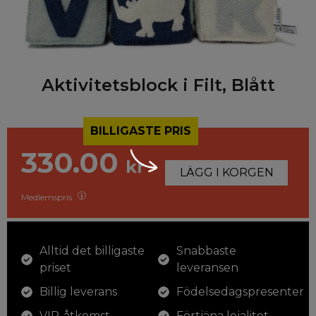
Aktivitetsblock i Filt, Blått
BILLIGASTE PRIS
330.00
kr
LÄGG I KORGEN
Medlemspris
Alltid det billigaste
Snabbaste
priset
leveransen
Billig leverans
Födelsedagspresenter
VIP-åtkomst
Förtjäna lojalitet