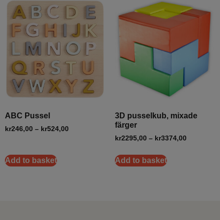
ABC Pussel
3D pusselkub, mixade
färger
kr
246,00
–
kr
524,00
kr
2295,00
–
kr
3374,00
Add to basket
Add to basket