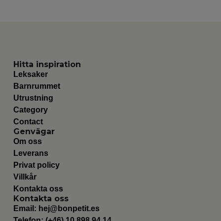
Hitta inspiration
Leksaker
Barnrummet
Utrustning
Category
Contact
Genvägar
Om oss
Leverans
Privat policy
Villkår
Kontakta oss
Kontakta oss
Email:
hej@bonpetit.es
Telefon: (+46) 10 898 94 14