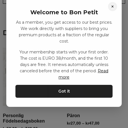
×
Welcome to Bon Petit
As a member, you get access to our best prices.
We work directly with suppliers to bring you
Du kanske också gillar
premium products at a fraction of the regular
cost.
Your membership starts with your first order.
The cost is EURO 38/month, and the first 10
days are free. It renews automatically unless
canceled before the end of the period.
Read
more
Got it
Personlig
Päron
Födelsedagsboken
kr
27,00
–
kr
47,00