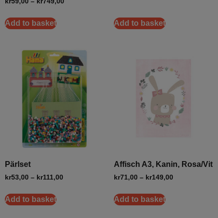
kr
59,00
–
kr
749,00
Add to basket
Add to basket
Pärlset
Affisch A3, Kanin, Rosa/Vit
kr
53,00
–
kr
111,00
kr
71,00
–
kr
149,00
Add to basket
Add to basket