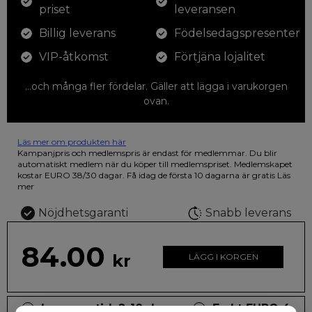
priset
leveransen
Billig leverans
Födelsedagspresenter
VIP-åtkomst
Förtjäna lojalitet
...och många fler fördelar. Gäller att lägga i varukorgen
ovan.
Läs mer om produkten här
12 färgpennor som du kan färglägga dina teckningar med. På
Kampanjpris och medlemspris är endast för medlemmar. Du blir
illustrationen på den vackra askan finns fjärilar i vilda fluorescerande
automatiskt medlem när du köper till medlemspriset. Medlemskapet
färger.
kostar EURO 38/30 dagar. Få idag de första 10 dagarna är gratis
Läs
mer
Nöjdhetsgaranti
Snabb leverans
84.00
kr
LÄGG I KORGEN
Leveranstid: 2-10 dagar
Frakt EURO 4