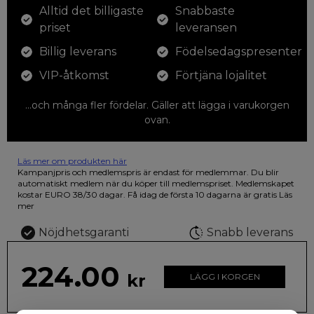
Alltid det billigaste
Snabbaste
priset
leveransen
Billig leverans
Födelsedagspresenter
VIP-åtkomst
Förtjäna lojalitet
...och många fler fördelar. Gäller att lägga i varukorgen
ovan.
Läs mer om produkten här
12 färgpennor som du kan färglägga dina teckningar med. På
Kampanjpris och medlemspris är endast för medlemmar. Du blir
illustrationen på den vackra askan finns fjärilar i vilda fluorescerande
automatiskt medlem när du köper till medlemspriset. Medlemskapet
färger.
kostar EURO 38/30 dagar. Få idag de första 10 dagarna är gratis
Läs
mer
Nöjdhetsgaranti
Snabb leverans
224.00
kr
LÄGG I KORGEN