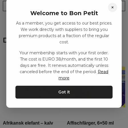
Leveranstid: 2-10 dagar
Frakt EURO 4
×
Welcome to Bon Petit
As a member, you get access to our best prices.
We work directly with suppliers to bring you
premium products at a fraction of the regular
Du kanske också gillar
cost.
Your membership starts with your first order.
The cost is EURO 38/month, and the first 10
days are free. It renews automatically unless
canceled before the end of the period.
Read
more
Got it
Afrikansk elefant – kalv
Affischfärger, 6×50 ml