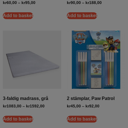
kr
60,00
–
kr
95,00
kr
90,00
–
kr
188,00
Add to basket
Add to basket
3-faldig madrass, grå
2 stämplar, Paw Patrol
kr
1083,00
–
kr
1592,00
kr
45,00
–
kr
92,00
Add to basket
Add to basket