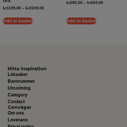
Grå
kr
285,00
–
kr
654,00
kr
1199,00
–
kr
2249,00
Add to basket
Add to basket
Hitta inspiration
Leksaker
Barnrummet
Utrustning
Category
Contact
Genvägar
Om oss
Leverans
Privat policy