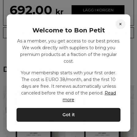
692.00
kr
LÄGG I KORGEN
×
Welcome to Bon Petit
Leveranstid: 2-10 dagar
Frakt EURO 4
As a member, you get access to our best prices.
We work directly with suppliers to bring you
premium products at a fraction of the regular
cost.
Du kanske också gillar
Your membership starts with your first order.
The cost is EURO 38/month, and the first 10
days are free. It renews automatically unless
canceled before the end of the period.
Read
more
Got it