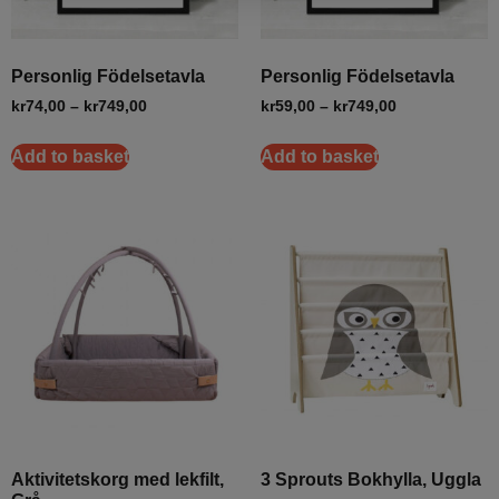
Personlig Födelsetavla
Personlig Födelsetavla
kr
74,00
–
kr
749,00
kr
59,00
–
kr
749,00
Add to basket
Add to basket
Aktivitetskorg med lekfilt,
3 Sprouts Bokhylla, Uggla