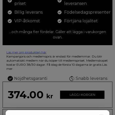
priset
leveransen
Billig leverans
Födelsedagspresenter
VIP-åtkomst
Förtjäna lojalitet
...och många fler fördelar. Gäller att lägga i varukorgen
ovan.
Läs mer om produkten här
12 färgpennor som du kan färglägga dina teckningar med. På
Kampanjpris och medlemspris är endast för medlemmar. Du blir
illustrationen på den vackra askan finns fjärilar i vilda fluorescerande
automatiskt medlem när du köper till medlemspriset. Medlemskapet
färger.
kostar EURO 38/30 dagar. Få idag de första 10 dagarna är gratis
Läs
mer
Nöjdhetsgaranti
Snabb leverans
374.00
kr
LÄGG I KORGEN
Leveranstid: 2-10 dagar
Frakt EURO 4