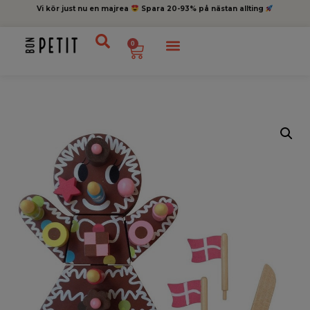
Vi kör just nu en majrea
Spara 20-93% på nästan allting
0