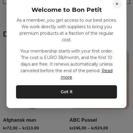
×
Welcome to Bon Petit
As a member, you get access to our best prices.
We work directly with suppliers to bring you
Du kanske också gillar
premium products at a fraction of the regular
cost.
Your membership starts with your first order.
The cost is EURO 38/month, and the first 10
days are free. It renews automatically unless
canceled before the end of the period.
Read
more
Got it
Afghansk mun
ABC Pussel
kr
72,00
–
kr
113,00
kr
246,00
–
kr
524,00