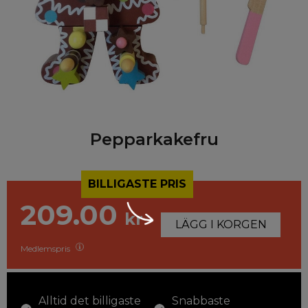
Pepparkakefru
BILLIGASTE PRIS
209.00
kr
LÄGG I KORGEN
Medlemspris
Alltid det billigaste
Snabbaste