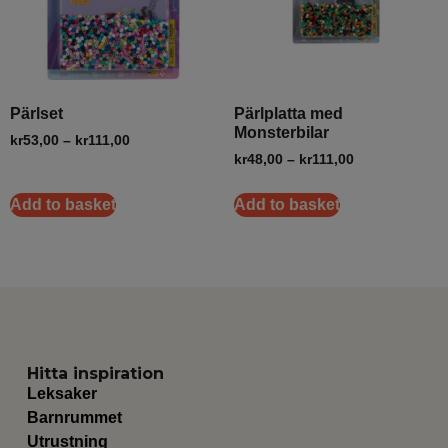
Pärlset
Pärlplatta med
Monsterbilar
kr
53,00
–
kr
111,00
kr
48,00
–
kr
111,00
Add to basket
Add to basket
Hitta inspiration
Leksaker
Barnrummet
Utrustning