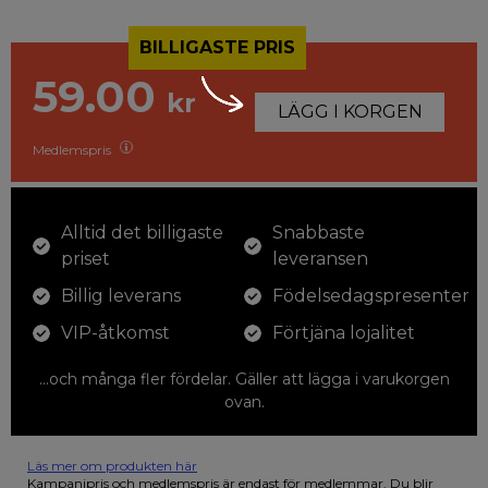
BILLIGASTE PRIS
59.00
kr
LÄGG I KORGEN
Medlemspris
Alltid det billigaste
Snabbaste
priset
leveransen
Billig leverans
Födelsedagspresenter
VIP-åtkomst
Förtjäna lojalitet
...och många fler fördelar. Gäller att lägga i varukorgen
ovan.
Läs mer om produkten här
12 färgpennor som du kan färglägga dina teckningar med. På
Kampanjpris och medlemspris är endast för medlemmar. Du blir