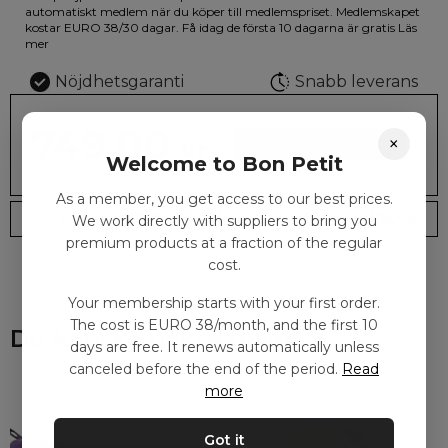
illustrationen på den vackra askan finns fjärilar i vilda fluorescerande
automatiskt medlem när du köper till medlemspriset. Medlemskapet
färger.
kostar EURO 38/30 dagar. Få idag de första 10 dagarna är gratis
Läs
mer
Nöjdhetsgaranti
Snabb leverans
749.00
×
kr
LÄGG I KORGEN
Welcome to Bon Petit
As a member, you get access to our best prices.
Leveranstid: 2-10 dagar
Frakt EURO 4
We work directly with suppliers to bring you
premium products at a fraction of the regular
cost.
Your membership starts with your first order.
The cost is EURO 38/month, and the first 10
Du kanske också gillar
days are free. It renews automatically unless
canceled before the end of the period.
Read
more
Got it