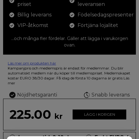
priset
leveransen
Billig leverans
Födelsedagspresenter
VIP-åtkomst
Förtjäna lojalitet
...och många fler fördelar. Gäller att lägga i varukorgen
ovan.
Läs mer om produkten här
12 färgpennor som du kan färglägga dina teckningar med. På
Kampanjpris och medlemspris är endast för medlemmar. Du blir
illustrationen på den vackra askan finns fjärilar i vilda fluorescerande
automatiskt medlem när du köper till medlemspriset. Medlemskapet
färger.
kostar EURO 38/30 dagar. Få idag de första 10 dagarna är gratis
Läs
mer
Nöjdhetsgaranti
Snabb leverans
225.00
kr
LÄGG I KORGEN
Leveranstid: 2-10 dagar
Frakt EURO 4