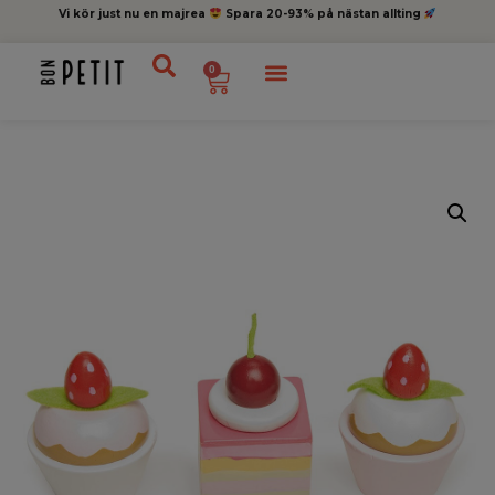
Vi kör just nu en majrea
Spara 20-93% på nästan allting
0