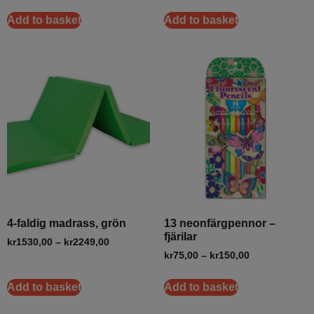
Add to basket
Add to basket
4-faldig madrass, grön
13 neonfärgpennor –
fjärilar
kr
1530,00
–
kr
2249,00
kr
75,00
–
kr
150,00
Add to basket
Add to basket