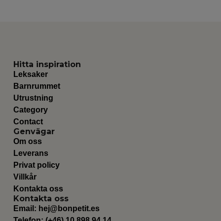
Hitta inspiration
Leksaker
Barnrummet
Utrustning
Category
Contact
Genvägar
Om oss
Leverans
Privat policy
Villkår
Kontakta oss
Kontakta oss
Email:
hej@bonpetit.es
Telefon: (+46) 10 898 94 14