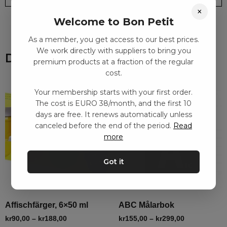
×
Welcome to Bon Petit
As a member, you get access to our best prices.
We work directly with suppliers to bring you
Du kanske också gillar
premium products at a fraction of the regular
cost.
Your membership starts with your first order.
The cost is EURO 38/month, and the first 10
days are free. It renews automatically unless
canceled before the end of the period.
Read
more
Got it
Affischfärger, 6×50 ml
ABC Målarbok
kr
90,00
–
kr
188,00
kr
155,00
–
kr
299,00