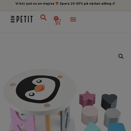
Vi kör just nu en majrea
Spara 20-93% på nästan allting
0