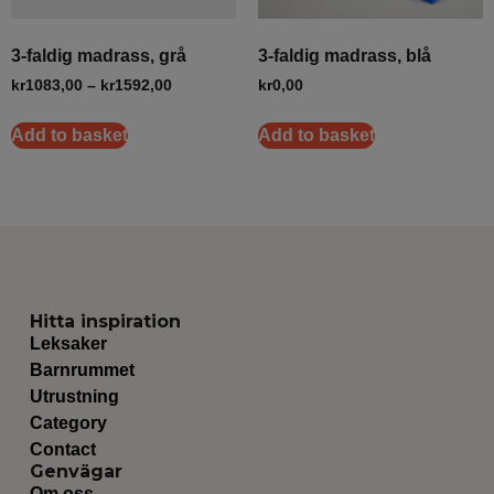
3-faldig madrass, grå
3-faldig madrass, blå
kr
1083,00
–
kr
1592,00
kr
0,00
Add to basket
Add to basket
Hitta inspiration
Leksaker
Barnrummet
Utrustning
Category
Contact
Genvägar
Om oss