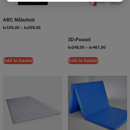
ABC Målarbok
kr
155,00
–
kr
299,00
3D-Pussel
kr
248,00
–
kr
467,00
Add to basket
Add to basket