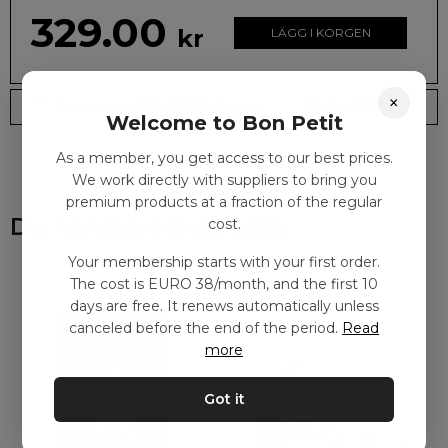
329.00
kr
LÄGG I KORGEN
×
Leveranstid: 2-10 dagar
Frakt EURO 4
Welcome to Bon Petit
As a member, you get access to our best prices.
We work directly with suppliers to bring you
premium products at a fraction of the regular
Du kanske också gillar
cost.
Your membership starts with your first order.
The cost is EURO 38/month, and the first 10
days are free. It renews automatically unless
canceled before the end of the period.
Read
more
Got it