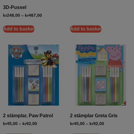
3D-Pussel
kr
248,00
–
kr
467,00
Add to basket
Add to basket
2 stämplar, Paw Patrol
2 stämplar Greta Gris
kr
45,00
–
kr
92,00
kr
45,00
–
kr
92,00