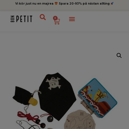
Vi kör just nu en majrea
Spara 20-93% på nästan allting
0