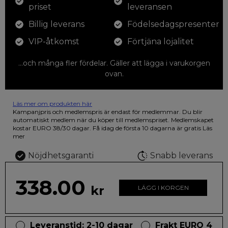
priset
leveransen
Billig leverans
Födelsedagspresenter
VIP-åtkomst
Förtjäna lojalitet
...och många fler fördelar. Gäller att lägga i varukorgen
ovan.
Läs mer om produkten här
12 färgpennor som du kan färglägga dina teckningar med. På
Kampanjpris och medlemspris är endast för medlemmar. Du blir
illustrationen på den vackra askan finns fjärilar i vilda fluorescerande
automatiskt medlem när du köper till medlemspriset. Medlemskapet
färger.
kostar EURO 38/30 dagar. Få idag de första 10 dagarna är gratis
Läs
mer
Nöjdhetsgaranti
Snabb leverans
338.00
kr
LÄGG I KORGEN
Leveranstid: 2-10 dagar
Frakt EURO 4