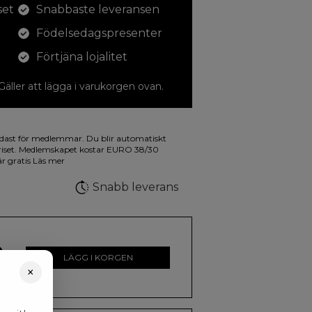
set
Snabbaste leveransen
Födelsedagspresenter
Förtjäna lojalitet
 Gäller att lägga i varukorgen ovan.
dina teckningar med. På illustrationen på
dast för medlemmar. Du blir automatiskt
a fluorescerande färger.
riset. Medlemskapet kostar EURO 38/30
är gratis
Läs mer
Snabb leverans
0
kr
LÄGG I KORGEN
×