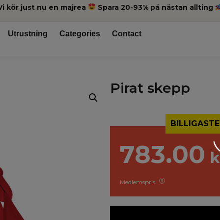
Vi kör just nu en majrea
Spara 20-93% på nästan allting
Utrustning
Categories
Contact
Pirat skepp
BILLIGASTE
783.00
k
Medlemspris