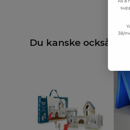
As a 
supp
Y
38/mo
Du kanske också gill