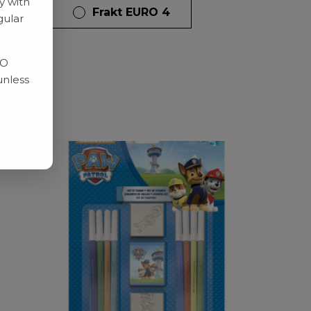
y with
dagar
Frakt EURO 4
gular
RO
unless