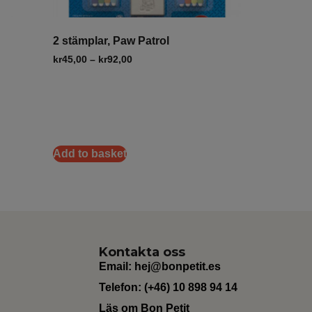
2 stämplar, Paw Patrol
kr
45,00
–
kr
92,00
Add to basket
Kontakta oss
Email:
hej@bonpetit.es
Telefon: (+46) 10 898 94 14
Läs om Bon Petit