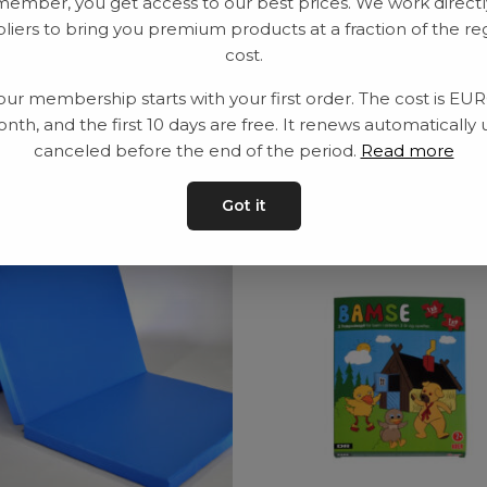
member, you get access to our best prices. We work directl
Leveranstid: 2-10 
liers to bring you premium products at a fraction of the re
cost.
our membership starts with your first order. The cost is EU
nth, and the first 10 days are free. It renews automatically 
ar
canceled before the end of the period.
Read more
Got it