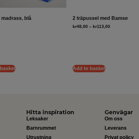
g madrass, blå
2 träpussel med Bamse
kr
48,00
–
kr
113,00
 basket
Add to basket
Hitta inspiration
Genvägar
Leksaker
Om oss
Barnrummet
Leverans
Utrustning
Privat policy