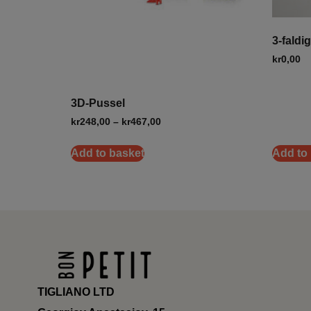
3-faldi
kr
0,00
3D-Pussel
kr
248,00
–
kr
467,00
Add to basket
Add to
TIGLIANO LTD