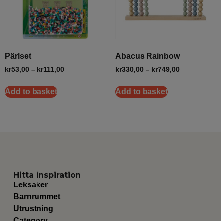
Pärlset
Abacus Rainbow
kr
53,00
–
kr
111,00
kr
330,00
–
kr
749,00
Add to basket
Add to basket
Hitta inspiration
Leksaker
Barnrummet
Utrustning
Category