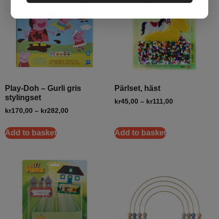
Play-Doh – Gurli gris
Pärlset, häst
stylingset
kr
45,00
–
kr
111,00
kr
170,00
–
kr
282,00
Add to basket
Add to basket