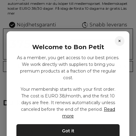
illustrationen på den vackra askan finns fjärilar i vilda fluorescerande
automatiskt medlem när du köper till medlemspriset. Medlemskapet
färger.
kostar EURO 38/30 dagar. Få idag de första 10 dagarna är gratis
Läs
mer
Nöjdhetsgaranti
Snabb leverans
375.00
×
kr
LÄGG I KORGEN
Welcome to Bon Petit
As a member, you get access to our best prices.
We work directly with suppliers to bring you
Leveranstid: 2-10 dagar
Frakt EURO 4
premium products at a fraction of the regular
cost.
Your membership starts with your first order.
The cost is EURO 38/month, and the first 10
Du kanske också gillar
days are free. It renews automatically unless
canceled before the end of the period.
Read
more
Got it