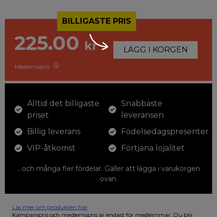
BILLIGASTE PRIS
225.00
kr
LÄGG I KORGEN
Medlemspris
Alltid det billigaste
Snabbaste
priset
leveransen
Billig leverans
Födelsedagspresenter
VIP-åtkomst
Förtjäna lojalitet
...och många fler fördelar. Gäller att lägga i varukorgen
ovan.
Läs mer om produkten här
12 färgpennor som du kan färglägga dina teckningar med. På
Kampanjpris och medlemspris är endast för medlemmar. Du blir