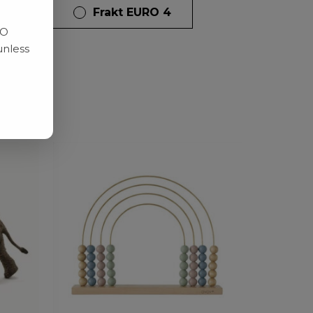
dagar
Frakt EURO 4
RO
unless