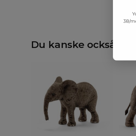
Y
38/mo
Du kanske också gill