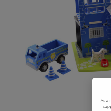
As a 
supp