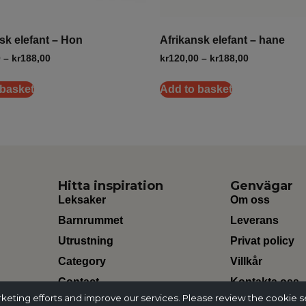
sk elefant – Hon
Afrikansk elefant – hane
0
–
kr
188,00
kr
120,00
–
kr
188,00
 basket
Add to basket
Hitta inspiration
Genvägar
Leksaker
Om oss
Barnrummet
Leverans
Utrustning
Privat policy
Category
Villkår
Contact
Kontakta oss
ting efforts and improve our services. Please review the cookie s