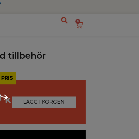
0
d tillbehör
 PRIS
0
kr
LÄGG I KORGEN