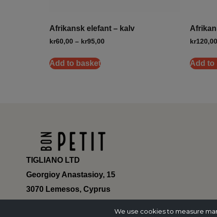
Afrikansk elefant – kalv
Afrikan
kr
60,00
–
kr
95,00
kr
120,0
Add to basket
Add to
TIGLIANO LTD
Georgioy Anastasioy, 15
3070 Lemesos, Cyprus
ΗΕ 430179
We use cookies to measure marke