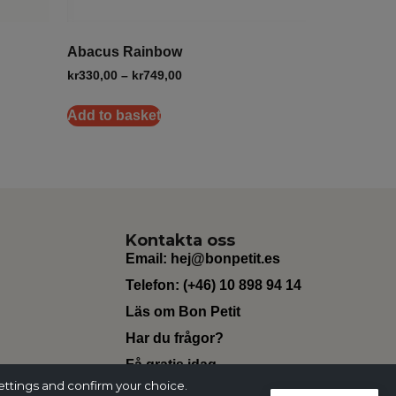
Abacus Rainbow
kr
330,00
–
kr
749,00
Add to basket
Kontakta oss
Email:
hej@bonpetit.es
Telefon: (+46) 10 898 94 14
Läs om Bon Petit
Har du frågor?
Få gratis idag
ettings and confirm your choice.
Change Currency