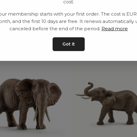
cost.
Leveranstid: 2-10 
our membership starts with your first order. The cost is EU
nth, and the first 10 days are free. It renews automatically 
canceled before the end of the period.
Read more
ar
Got it