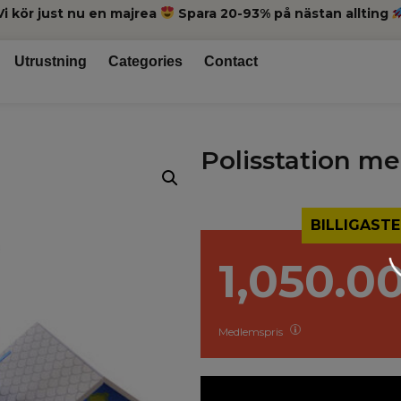
Vi kör just nu en majrea
Spara 20-93% på nästan allting
Utrustning
Categories
Contact
Polisstation me
BILLIGASTE
1,050.0
Medlemspris