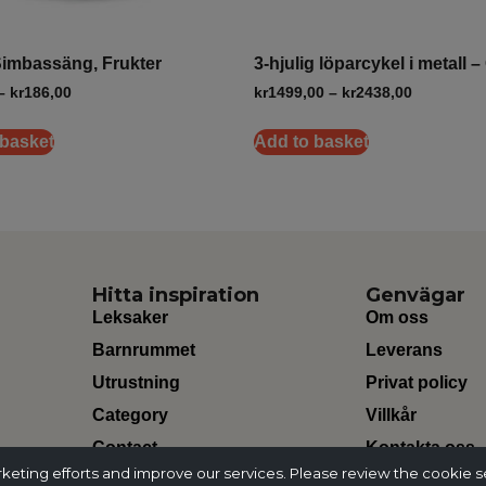
Simbassäng, Frukter
3-hjulig löparcykel i metall 
–
kr
186,00
kr
1499,00
–
kr
2438,00
 basket
Add to basket
Hitta inspiration
Genvägar
Leksaker
Om oss
Barnrummet
Leverans
Utrustning
Privat policy
Category
Villkår
Contact
Kontakta oss
ting efforts and improve our services. Please review the cookie s