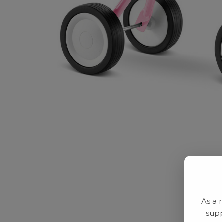
As a 
supp