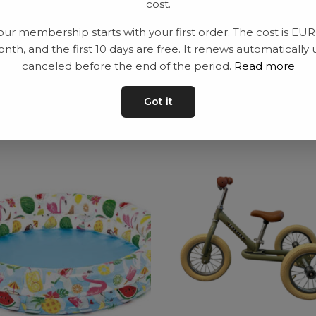
cost.
Leveranstid: 2-10 
our membership starts with your first order. The cost is EU
nth, and the first 10 days are free. It renews automatically 
canceled before the end of the period.
Read more
ar
Got it