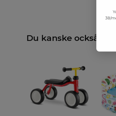
Y
38/mo
Du kanske också gill