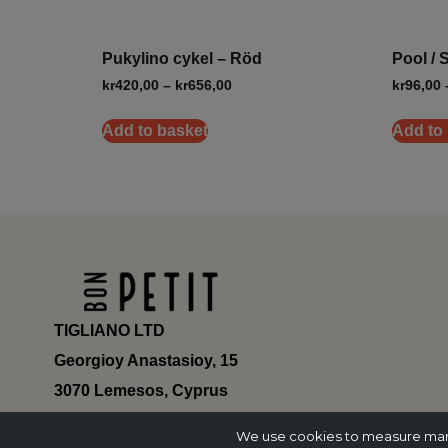
Pukylino cykel – Röd
Pool / 
kr
420,00
–
kr
656,00
kr
96,00
Add to basket
Add to
TIGLIANO LTD
Georgioy Anastasioy, 15
3070 Lemesos, Cyprus
ΗΕ 430179
We use cookies to measure marke