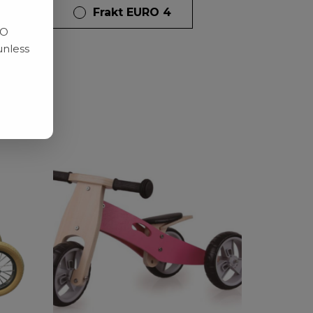
dagar
Frakt EURO 4
RO
unless