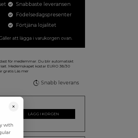
set
Snabbaste leveransen
Födelsedagspresenter
Förtjäna lojalitet
 Gäller att lägga i varukorgen ovan.
dina teckningar med. På illustrationen på
dast för medlemmar. Du blir automatiskt
a fluorescerande färger.
riset. Medlemskapet kostar EURO 38/30
är gratis
Läs mer
Snabb leverans
×
r
LÄGG I KORGEN
y with
gular