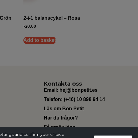
– Grön
2-i-1 balanscykel – Rosa
kr
0,00
Add to basket
Kontakta oss
Email:
hej@bonpetit.es
Telefon: (+46) 10 898 94 14
Läs om Bon Petit
Har du frågor?
Få gratis idag
ettings and confirm your choice.
Change Currency