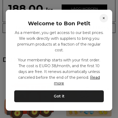
188.00
kr
LÄGG I KORGEN
×
Welcome to Bon Petit
Leveranstid: 2-10 dagar
Frakt EURO 4
As a member, you get access to our best prices.
We work directly with suppliers to bring you
premium products at a fraction of the regular
cost.
Du kanske också gillar
Your membership starts with your first order.
The cost is EURO 38/month, and the first 10
days are free. It renews automatically unless
canceled before the end of the period.
Read
more
Got it