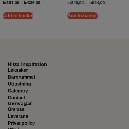
kr
161,00
–
kr
336,00
kr
246,00
–
kr
524,00
Add to basket
Add to basket
Hitta inspiration
Leksaker
Barnrummet
Utrustning
Category
Contact
Genvägar
Om oss
Leverans
Privat policy