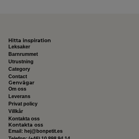
Hitta inspiration
Leksaker
Barnrummet
Utrustning
Category
Contact
Genvägar
Om oss
Leverans
Privat policy
Villkår
Kontakta oss
Kontakta oss
Email:
hej@bonpetit.es
Telefon: (+46) 10 898 94 14