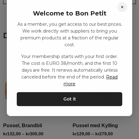
×
Welcome to Bon Petit
As a member, you get access to our best prices.
We work directly with suppliers to bring you
Du kanske också gillar
premium products at a fraction of the regular
cost.
Your membership starts with your first order.
The cost is EURO 38/month, and the first 10
days are free. It renews automatically unless
canceled before the end of the period.
Read
more
Got it
Pussel, Brandbil
Pussel med Kylling
kr
132,00
–
kr
300,00
kr
129,00
–
kr
279,00