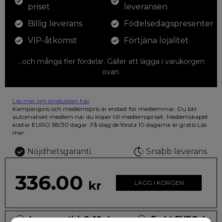
priset
leveransen
Billig leverans
Födelsedagspresenter
VIP-åtkomst
Förtjäna lojalitet
...och många fler fördelar. Gäller att lägga i varukorgen
ovan.
Läs mer om produkten här
12 färgpennor som du kan färglägga dina teckningar med. På
Kampanjpris och medlemspris är endast för medlemmar. Du blir
illustrationen på den vackra askan finns fjärilar i vilda fluorescerande
automatiskt medlem när du köper till medlemspriset. Medlemskapet
färger.
kostar EURO 38/30 dagar. Få idag de första 10 dagarna är gratis
Läs
mer
Nöjdhetsgaranti
Snabb leverans
336.00
kr
LÄGG I KORGEN
Leveranstid: 2-10 dagar
Frakt EURO 4