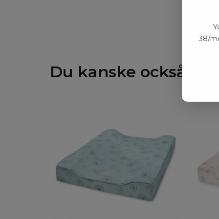
Y
38/mo
Du kanske också gill