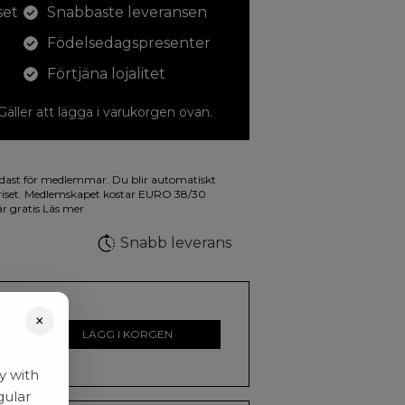
set
Snabbaste leveransen
Födelsedagspresenter
Förtjäna lojalitet
 Gäller att lägga i varukorgen ovan.
dina teckningar med. På illustrationen på
dast för medlemmar. Du blir automatiskt
a fluorescerande färger.
riset. Medlemskapet kostar EURO 38/30
är gratis
Läs mer
Snabb leverans
×
r
LÄGG I KORGEN
y with
gular