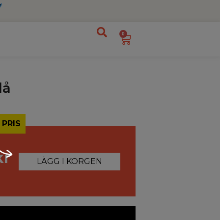
0
lå
 PRIS
kr
LÄGG I KORGEN