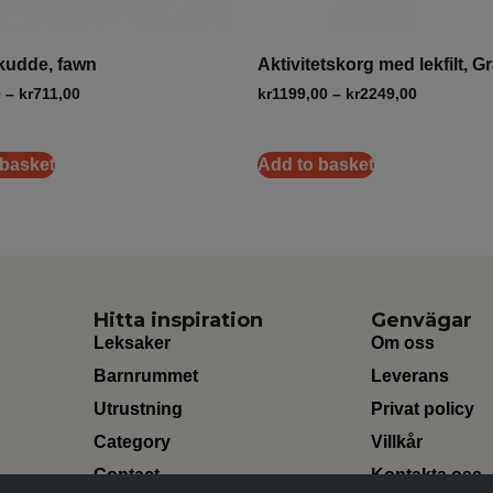
kudde, fawn
Aktivitetskorg med lekfilt, G
0
–
kr
711,00
kr
1199,00
–
kr
2249,00
 basket
Add to basket
Hitta inspiration
Genvägar
Leksaker
Om oss
Barnrummet
Leverans
Utrustning
Privat policy
Category
Villkår
Contact
Kontakta oss