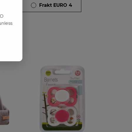
dagar
Frakt EURO 4
RO
unless