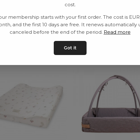
cost.
Leveranstid: 2-10 
our membership starts with your first order. The cost is EU
nth, and the first 10 days are free. It renews automatically 
canceled before the end of the period.
Read more
ar
Got it