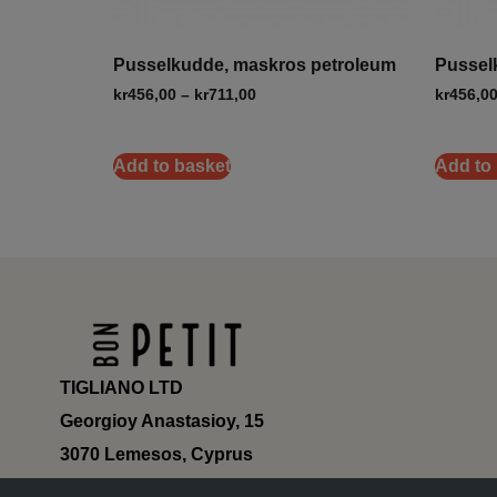
Pusselkudde, maskros petroleum
Pussel
kr
456,00
–
kr
711,00
kr
456,0
Add to basket
Add to
TIGLIANO LTD
Georgioy Anastasioy, 15
3070 Lemesos, Cyprus
ΗΕ 430179