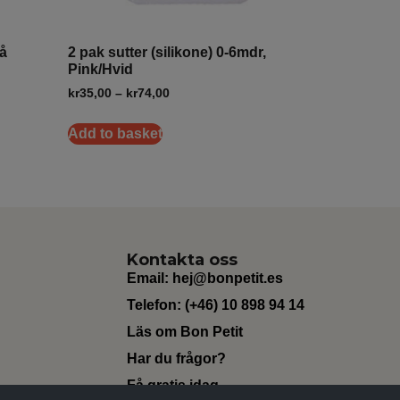
rå
2 pak sutter (silikone) 0-6mdr,
Pink/Hvid
kr
35,00
–
kr
74,00
Add to basket
Kontakta oss
Email:
hej@bonpetit.es
Telefon: (+46) 10 898 94 14
Läs om Bon Petit
Har du frågor?
Få gratis idag