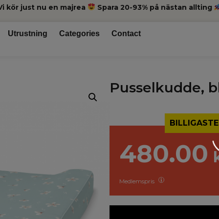
Vi kör just nu en majrea
Spara 20-93% på nästan allting
Utrustning
Categories
Contact
Pusselkudde, b
BILLIGASTE
480.00
Medlemspris