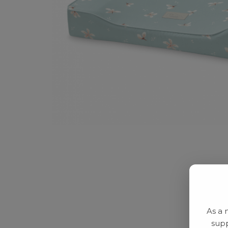
As a 
supp