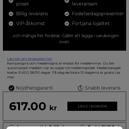
priset
leveransen
Billig leverans
Födelsedagspresenter
VIP-åtkomst
Förtjäna lojalitet
...och många fler fördelar. Gäller att lägga i varukorgen
ovan.
Läs mer om produkten här
12 färgpennor som du kan färglägga dina teckningar med. På
Kampanjpris och medlemspris är endast för medlemmar. Du blir
illustrationen på den vackra askan finns fjärilar i vilda fluorescerande
automatiskt medlem när du köper till medlemspriset. Medlemskapet
färger.
kostar EURO 38/30 dagar. Få idag de första 10 dagarna är gratis
Läs
mer
Nöjdhetsgaranti
Snabb leverans
617.00
kr
LÄGG I KORGEN
Leveranstid: 2-10 dagar
Frakt EURO 4