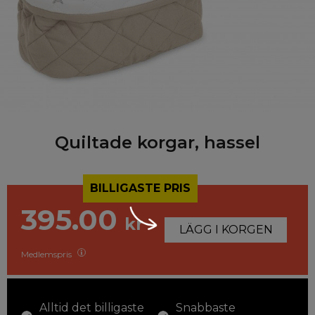
Quiltade korgar, hassel
BILLIGASTE PRIS
395.00
kr
LÄGG I KORGEN
Medlemspris
Alltid det billigaste
Snabbaste