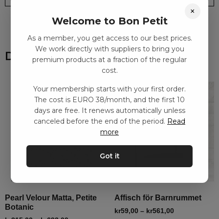
×
Welcome to Bon Petit
As a member, you get access to our best prices.
We work directly with suppliers to bring you
Du kanske också gillar
premium products at a fraction of the regular
cost.
Your membership starts with your first order.
The cost is EURO 38/month, and the first 10
days are free. It renews automatically unless
canceled before the end of the period.
Read
more
Got it
Pearl Velour Matta, Petite
Affisch för Barnrummet
Botanic
kr
59,00
–
kr
561,00