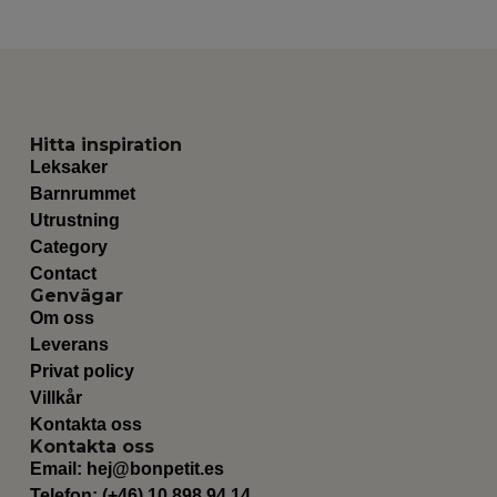
Hitta inspiration
Leksaker
Barnrummet
Utrustning
Category
Contact
Genvägar
Om oss
Leverans
Privat policy
Villkår
Kontakta oss
Kontakta oss
Email:
hej@bonpetit.es
Telefon: (+46) 10 898 94 14