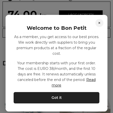
74.00
kr
LÄGG I KORGEN
×
Welcome to Bon Petit
Leveranstid: 2-10 dagar
Frakt EURO 4
As a member, you get access to our best prices.
We work directly with suppliers to bring you
premium products at a fraction of the regular
cost.
Du kanske också gillar
Your membership starts with your first order.
The cost is EURO 38/month, and the first 10
days are free. It renews automatically unless
canceled before the end of the period.
Read
more
Got it