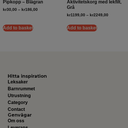
Pipkopp – Blågran
Aktivitetskorg med lekfilt,
Grå
kr
30,00
–
kr
186,00
kr
1199,00
–
kr
2249,00
Add to basket
Add to basket
Hitta inspiration
Leksaker
Barnrummet
Utrustning
Category
Contact
Genvägar
Om oss
Leverans