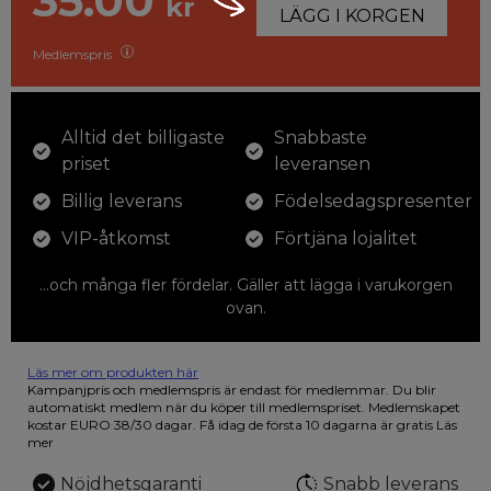
35.00
kr
LÄGG I KORGEN
Medlemspris
Alltid det billigaste
Snabbaste
priset
leveransen
Billig leverans
Födelsedagspresenter
VIP-åtkomst
Förtjäna lojalitet
...och många fler fördelar. Gäller att lägga i varukorgen
ovan.
Läs mer om produkten här
12 färgpennor som du kan färglägga dina teckningar med. På
Kampanjpris och medlemspris är endast för medlemmar. Du blir
illustrationen på den vackra askan finns fjärilar i vilda fluorescerande
automatiskt medlem när du köper till medlemspriset. Medlemskapet
färger.
kostar EURO 38/30 dagar. Få idag de första 10 dagarna är gratis
Läs
mer
Nöjdhetsgaranti
Snabb leverans