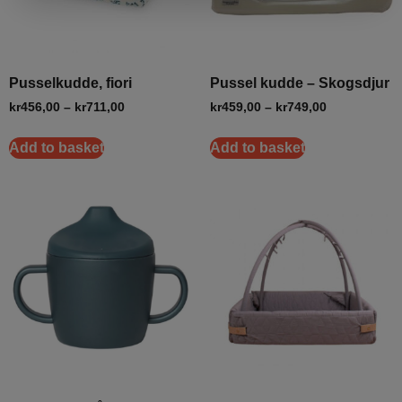
Pusselkudde, fiori
Pussel kudde – Skogsdjur
kr
456,00
–
kr
711,00
kr
459,00
–
kr
749,00
Add to basket
Add to basket