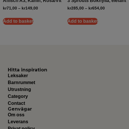
Affisch A3, Kanin, Rosa/Vit
3 Sprouts Bokhylla, elefant
kr
71,00
–
kr
149,00
kr
285,00
–
kr
654,00
Add to basket
Add to basket
Hitta inspiration
Leksaker
Barnrummet
Utrustning
Category
Contact
Genvägar
Om oss
Leverans
Privat policy