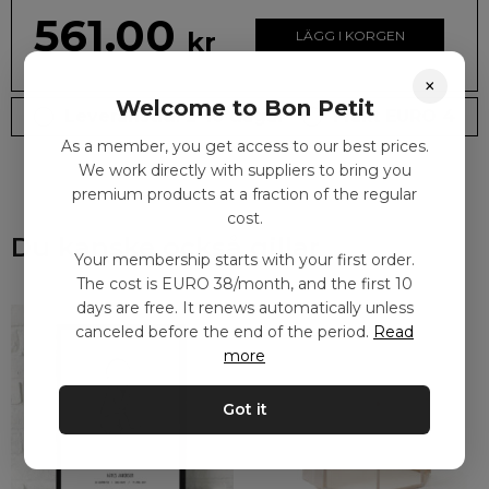
561.00
kr
LÄGG I KORGEN
×
Welcome to Bon Petit
Leveranstid: 2-10 dagar
Frakt EURO 4
As a member, you get access to our best prices.
We work directly with suppliers to bring you
premium products at a fraction of the regular
cost.
Du kanske också gillar
Your membership starts with your first order.
The cost is EURO 38/month, and the first 10
days are free. It renews automatically unless
canceled before the end of the period.
Read
more
Got it