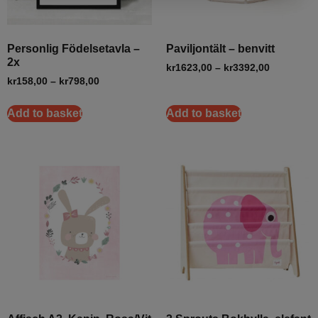
Personlig Födelsetavla –
Paviljontält – benvitt
2x
kr
1623,00
–
kr
3392,00
kr
158,00
–
kr
798,00
Add to basket
Add to basket