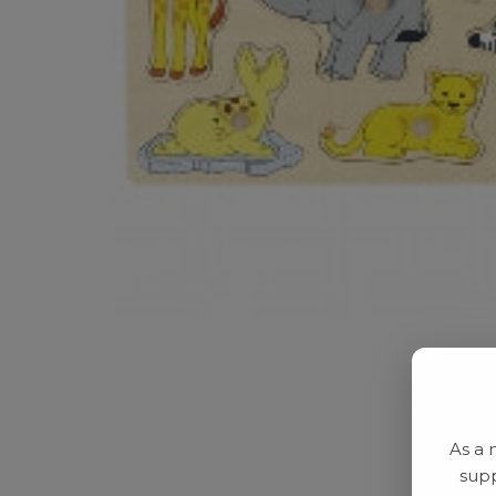
As a 
supp