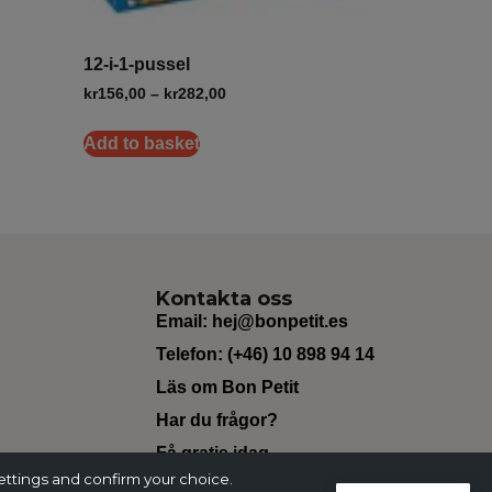
12-i-1-pussel
kr
156,00
–
kr
282,00
Add to basket
Kontakta oss
Email:
hej@bonpetit.es
Telefon: (+46) 10 898 94 14
Läs om Bon Petit
Har du frågor?
Få gratis idag
ettings and confirm your choice.
Change Currency