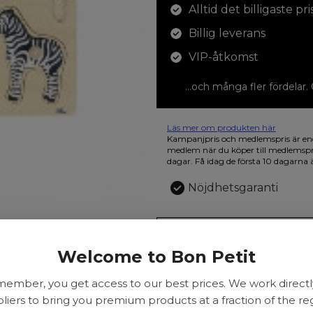
Alltid det billigaste pri
Billig leverans
VIP-åtkomst
...och många fler fördelar.
Läs mer om produkten här
12 färgpennor som du kan färglägga 
Kampanjpris och medlemspris är en
den vackra askan finns fjärilar i vild
medlem när du köper till medlemsp
dagar. Få idag de första 10 dagarna 
Nöjdhetsgaranti
141.00
Welcome to Bon Petit
kr
member, you get access to our best prices. We work directl
liers to bring you premium products at a fraction of the re