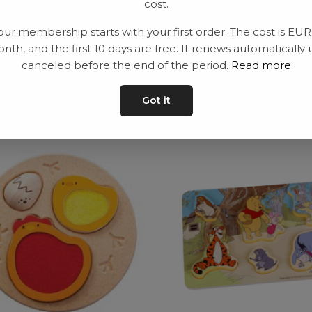
cost.
Leveranstid: 2-10 
our membership starts with your first order. The cost is EU
nth, and the first 10 days are free. It renews automatically 
canceled before the end of the period.
Read more
ar
Got it