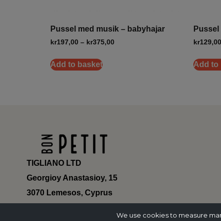
Pussel med musik – babyhajar
Pussel
kr
197,00
–
kr
375,00
kr
129,0
Add to basket
Add to
TIGLIANO LTD
Georgioy Anastasioy, 15
3070 Lemesos, Cyprus
ΗΕ 430179
We use cookies to measure marke