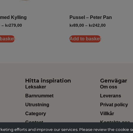
 med Kylling
Pussel – Peter Pan
0
–
kr
279,00
kr
89,00
–
kr
242,00
 basket
Add to basket
Hitta inspiration
Genvägar
Leksaker
Om oss
Barnrummet
Leverans
Utrustning
Privat policy
Category
Villkår
Contact
Kontakta oss
ting efforts and improve our services. Please review the cookie s