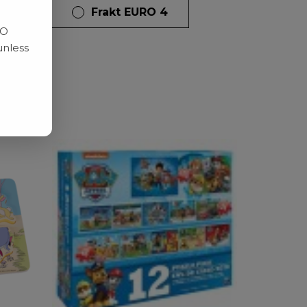
dagar
Frakt EURO 4
RO
unless