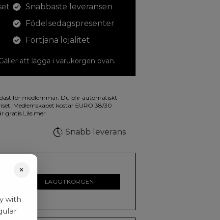
set
Snabbaste leveransen
Födelsedagspresenter
Förtjäna lojalitet
 Gäller att lägga i varukorgen ovan.
dina teckningar med. På illustrationen på
dast för medlemmar. Du blir automatiskt
a fluorescerande färger.
riset. Medlemskapet kostar EURO 38/30
är gratis
Läs mer
Snabb leverans
×
LÄGG I KORGEN
y with
gular