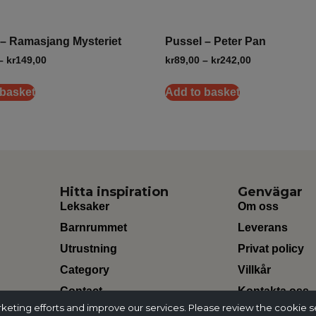
 – Ramasjang Mysteriet
Pussel – Peter Pan
–
kr
149,00
kr
89,00
–
kr
242,00
 basket
Add to basket
Hitta inspiration
Genvägar
Leksaker
Om oss
Barnrummet
Leverans
Utrustning
Privat policy
Category
Villkår
Contact
Kontakta oss
ting efforts and improve our services. Please review the cookie s