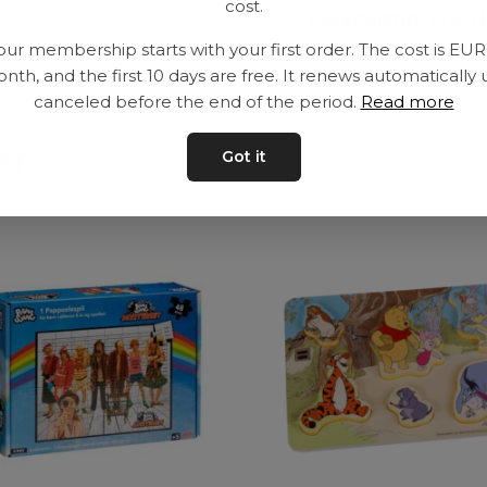
cost.
Leveranstid: 2-10 
our membership starts with your first order. The cost is EU
nth, and the first 10 days are free. It renews automatically 
canceled before the end of the period.
Read more
ar
Got it