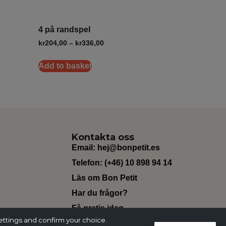
4 på randspel
kr
204,00
–
kr
336,00
Add to basket
Kontakta oss
Email:
hej@bonpetit.es
Telefon: (+46) 10 898 94 14
Läs om Bon Petit
Har du frågor?
Få gratis idag
ettings and confirm your choice.
Change Currency