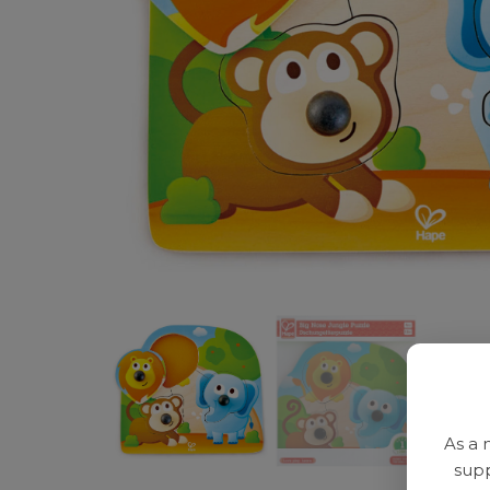
As a 
supp