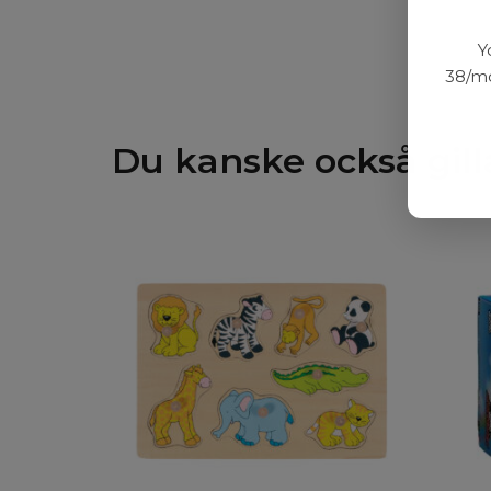
Y
38/mo
Du kanske också gill