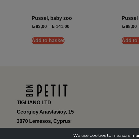
Pussel, baby zoo
Pussel
kr
63,00
–
kr
141,00
kr
68,00
Add to basket
Add to
TIGLIANO LTD
Georgioy Anastasioy, 15
3070 Lemesos, Cyprus
ΗΕ 430179
We use cookies to measure marke