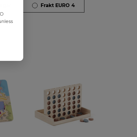
dagar
Frakt EURO 4
RO
unless