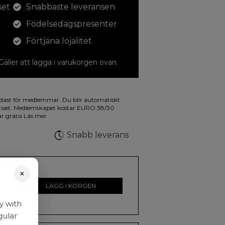
set
Snabbaste leveransen
Födelsedagspresenter
Förtjäna lojalitet
 Gäller att lägga i varukorgen ovan.
dina teckningar med. På illustrationen på
dast för medlemmar. Du blir automatiskt
a fluorescerande färger.
riset. Medlemskapet kostar EURO 38/30
är gratis
Läs mer
Snabb leverans
×
r
LÄGG I KORGEN
y with
gular