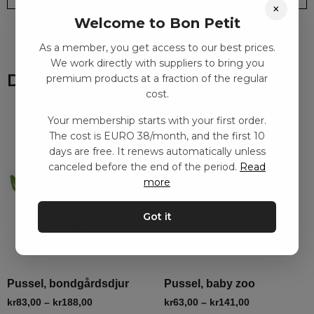
×
Welcome to Bon Petit
As a member, you get access to our best prices.
We work directly with suppliers to bring you
Du kanske också gillar
premium products at a fraction of the regular
cost.
Your membership starts with your first order.
The cost is EURO 38/month, and the first 10
days are free. It renews automatically unless
canceled before the end of the period.
Read
more
Got it
Pussel, bondgårdsdjur
Pussel, baby zoo
kr
83,00
–
kr
188,00
kr
63,00
–
kr
141,00