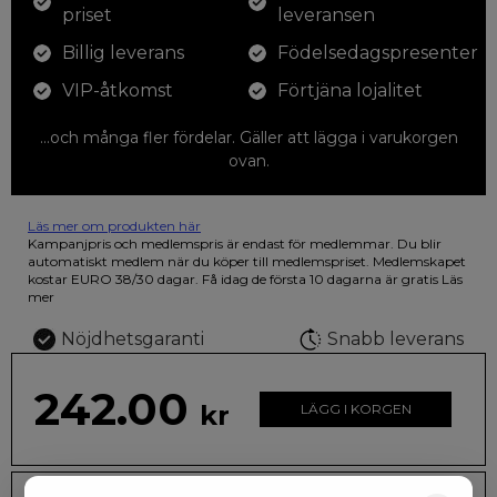
priset
leveransen
Billig leverans
Födelsedagspresenter
VIP-åtkomst
Förtjäna lojalitet
...och många fler fördelar. Gäller att lägga i varukorgen
ovan.
Läs mer om produkten här
12 färgpennor som du kan färglägga dina teckningar med. På
Kampanjpris och medlemspris är endast för medlemmar. Du blir
illustrationen på den vackra askan finns fjärilar i vilda fluorescerande
automatiskt medlem när du köper till medlemspriset. Medlemskapet
färger.
kostar EURO 38/30 dagar. Få idag de första 10 dagarna är gratis
Läs
mer
Nöjdhetsgaranti
Snabb leverans
242.00
kr
LÄGG I KORGEN
Leveranstid: 2-10 dagar
Frakt EURO 4