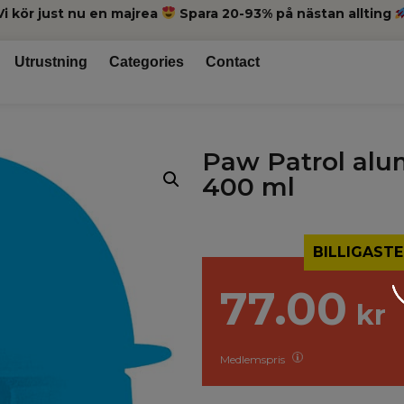
Vi kör just nu en majrea
Spara 20-93% på nästan allting
Utrustning
Categories
Contact
Paw Patrol alu
400 ml
BILLIGASTE
77.00
kr
Medlemspris