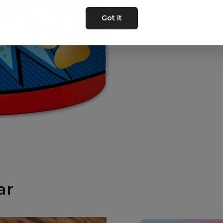
Got it
ar