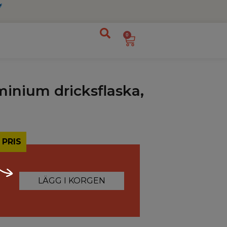
0
minium dricksflaska,
 PRIS
LÄGG I KORGEN