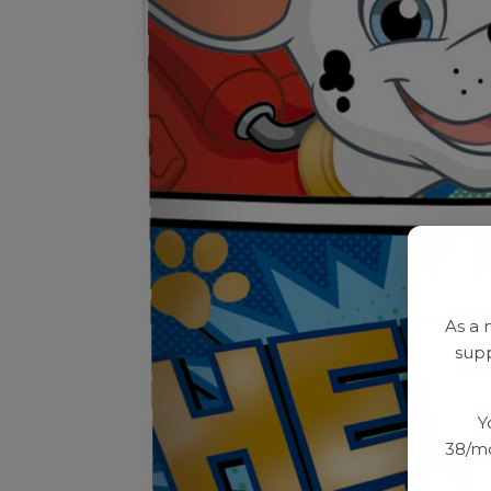
As a 
supp
Y
38/mo