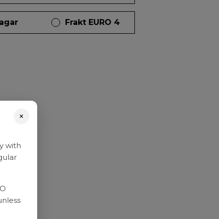
dagar
Frakt EURO 4
×
y with
gular
RO
unless