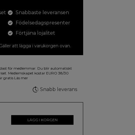
set
Snabbaste leveransen
Födelsedagspresenter
Förtjäna lojalitet
 Gäller att lägga i varukorgen ovan.
dina teckningar med. På illustrationen på
dast för medlemmar. Du blir automatiskt
a fluorescerande färger.
riset. Medlemskapet kostar EURO 38/30
är gratis
Läs mer
Snabb leverans
LÄGG I KORGEN