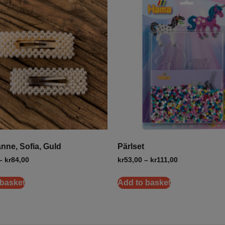
nne, Sofia, Guld
Pärlset
–
kr
84,00
kr
53,00
–
kr
111,00
 basket
Add to basket