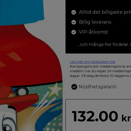
Alltid det billigaste pri
Billig leverans
VIP-åtkomst
...och många fler fördelar.
Läs mer om produkten här
12 färgpennor som du kan färglägga 
Kampanjpris och medlemspris är en
den vackra askan finns fjärilar i vild
medlem när du köper till medlemsp
dagar. Få idag de första 10 dagarna 
Nöjdhetsgaranti
132.00
kr