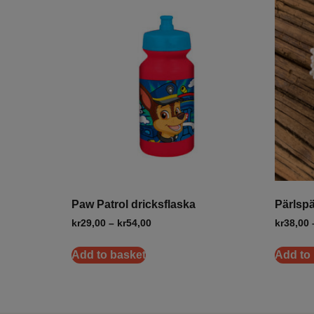
Paw Patrol dricksflaska
Pärlspä
kr
29,00
–
kr
54,00
kr
38,00
Add to basket
Add to