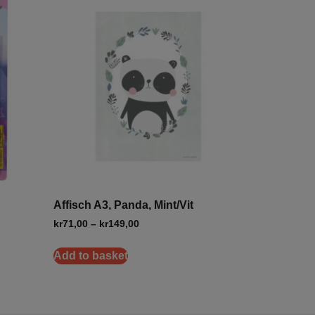
Affisch A3, Panda, Mint/Vit
kr
71,00
–
kr
149,00
Add to basket