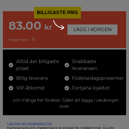
BILLIGASTE PRIS
83.00
kr
LÄGG I KORGEN
Medlemspris
Alltid det billigaste
Snabbaste
priset
leveransen
Billig leverans
Födelsedagspresenter
VIP-åtkomst
Förtjäna lojalitet
...och många fler fördelar. Gäller att lägga i varukorgen
ovan.
Läs mer om produkten här
12 färgpennor som du kan färglägga dina teckningar med. På
Kampanjpris och medlemspris är endast för medlemmar. Du blir