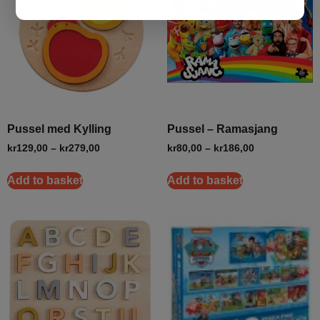
Pussel med Kylling
Pussel – Ramasjang
kr
129,00
–
kr
279,00
kr
80,00
–
kr
186,00
Add to basket
Add to basket