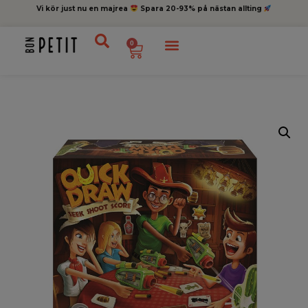
Vi kör just nu en majrea
Spara 20-93% på nästan allting
0