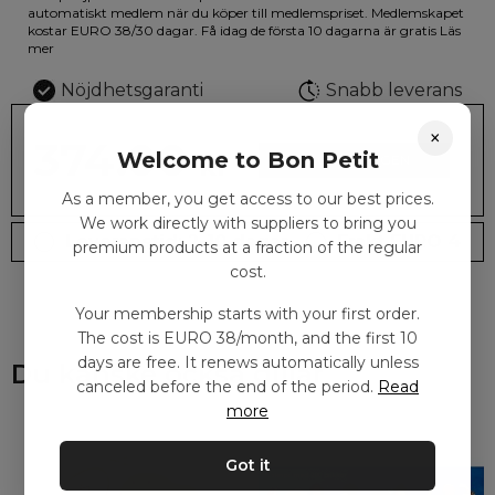
illustrationen på den vackra askan finns fjärilar i vilda fluorescerande
automatiskt medlem när du köper till medlemspriset. Medlemskapet
färger.
kostar EURO 38/30 dagar. Få idag de första 10 dagarna är gratis
Läs
mer
Nöjdhetsgaranti
Snabb leverans
×
374.00
Welcome to Bon Petit
kr
LÄGG I KORGEN
As a member, you get access to our best prices.
We work directly with suppliers to bring you
Leveranstid: 2-10 dagar
Frakt EURO 4
premium products at a fraction of the regular
cost.
Your membership starts with your first order.
The cost is EURO 38/month, and the first 10
days are free. It renews automatically unless
Du kanske också gillar
canceled before the end of the period.
Read
more
Got it