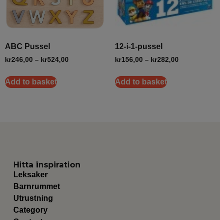
ABC Pussel
12-i-1-pussel
kr
246,00
–
kr
524,00
kr
156,00
–
kr
282,00
Add to basket
Add to basket
Hitta inspiration
Leksaker
Barnrummet
Utrustning
Category